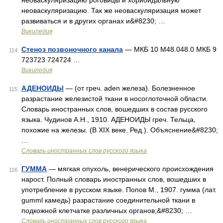
неоваскуляризацию роговицы и хориоидальную
неоваскуляризацию. Так же неоваскуляризация может
развиваться и в других органах и&#8230; …
Википедия
Стеноз позвоночного канала
— МКБ 10 M48.048.0 МКБ 9
114
723723 724724 …
Википедия
АДЕНОИДЫ
— (от греч. aden железа). Болезненное
115
разрастание железистой ткани в носоглоточной области.
Словарь иностранных слов, вошедших в состав русского
языка. Чудинов А.Н., 1910. АДЕНОИДЫ греч. Тельца,
похожие на железы. (В XIX веке. Ред.). Объяснение&#8230;
…
Словарь иностранных слов русского языка
ГУММА
— мягкая опухоль, венерического происхождения
116
нарост. Полный словарь иностранных слов, вошедших в
употребление в русском языке. Попов М., 1907. гумма (лат.
gumml камедь) разрастание соединительной ткани в
подкожной клетчатке различных органов;&#8230; …
Словарь иностранных слов русского языка