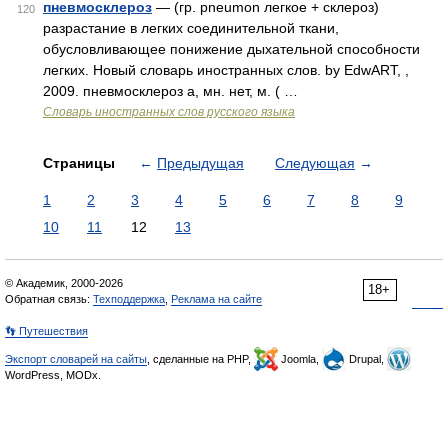
пневмосклероз
— (гр. pneumon легкое + склероз)
120
разрастание в легких соединительной ткани,
обусловливающее понижение дыхательной способности
легких. Новый словарь иностранных слов. by EdwART, ,
2009. пневмосклероз а, мн. нет, м. ( …
Словарь иностранных слов русского языка
Страницы
←
Предыдущая
Следующая
→
1
2
3
4
5
6
7
8
9
10
11
12
13
© Академик, 2000-2026
18+
Обратная связь:
Техподдержка
,
Реклама на сайте
👣 Путешествия
Экспорт словарей на сайты
, сделанные на PHP,
Joomla,
Drupal,
WordPress, MODx.