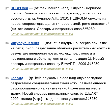
НЕВРОМА
— (от греч. neuron нерв). Опухоль нервного
117
ствола. Словарь иностранных слов, вошедших в состав
русского языка. Чудинов А.Н., 1910. НЕВРОМА опухоль на
нерве, сопровождающаяся гиперостезией, реже анэстезией
(см. эти слова). Словарь иностранных слов,&#8230; …
Словарь иностранных слов русского языка
интуссусцепция
— (лат. intus внутрь + susceptio принятие
118
на себя) биол. разрастание оболочек растительных клеток в
результате внедрения новых молекул целлюлозы и
протопектина в оболочку клетки ср. аппозиция 1). Новый
словарь иностранных слов. by EdwART, , 2009.&#8230; …
Словарь иностранных слов русского языка
келоид
— (гр. kele опухоль + eidos вид) опухолевидное
119
разрастание соединительной ткани кожи, развивающееся
самопроизвольно на неизмененной коже или на месте
травм. Новый словарь иностранных слов. by EdwART, ,
2009. келоид [< гр.] – мед. плотная узловатая&#8230; …
Словарь иностранных слов русского языка