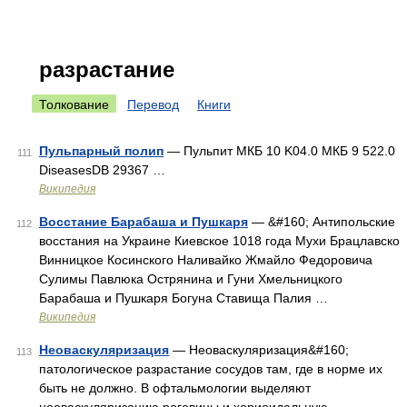
разрастание
Толкование
Перевод
Книги
Пульпарный полип
— Пульпит МКБ 10 K04.0 МКБ 9 522.0
111
DiseasesDB 29367 …
Википедия
Восстание Барабаша и Пушкаря
— &#160; Антипольские
112
восстания на Украине Киевское 1018 года Мухи Брацлавско
Винницкое Косинского Наливайко Жмайло Федоровича
Сулимы Павлюка Острянина и Гуни Хмельницкого
Барабаша и Пушкаря Богуна Ставища Палия …
Википедия
Неоваскуляризация
— Неоваскуляризация&#160;
113
патологическое разрастание сосудов там, где в норме их
быть не должно. В офтальмологии выделяют